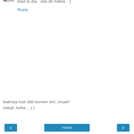
best la dia.. otai dh follow.. :)
Reply
baiknya hati sbb komen sini..muah!
sekali..hehe...:):)
‹
›
Home