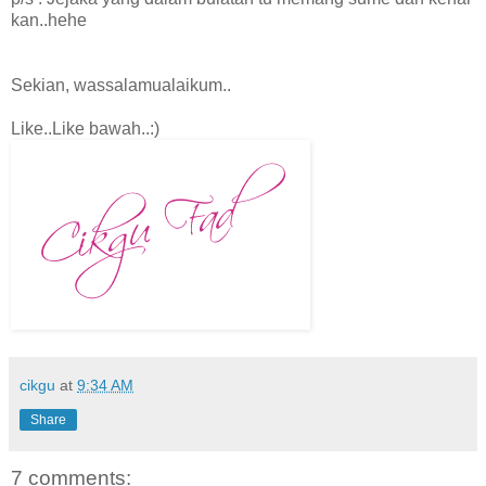
kan..hehe
Sekian, wassalamualaikum..
Like..Like bawah..:)
cikgu
at
9:34 AM
Share
7 comments: